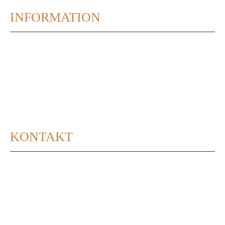
INFORMATION
Impressum
Datenschutzerklärung
Unsere AGBs
Lieferbedingungen
Cookie-Richtlinie (EU)
KONTAKT
Tel 02671 7501
Fax 02671 4839
Mittelstraße 12
56818 Klotten
theo-loosen@weingut-loosen.de