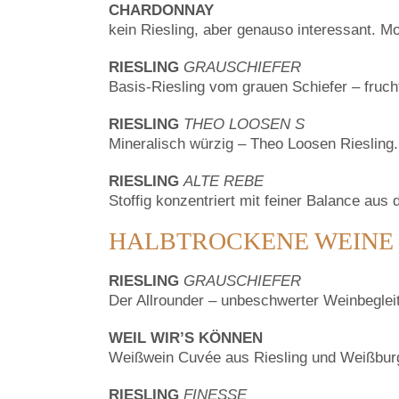
CHARDONNAY
kein Riesling, aber genauso interessant. Mo
RIESLING
GRAUSCHIEFER
Basis-Riesling vom grauen Schiefer – frucht
RIESLING
THEO LOOSEN S
Mineralisch würzig – Theo Loosen Rieslin
RIESLING
ALTE REBE
Stoffig konzentriert mit feiner Balance aus
HALBTROCKENE WEINE
RIESLING
GRAUSCHIEFER
Der Allrounder – unbeschwerter Weinbegleit
WEIL WIR’S KÖNNEN
Weißwein Cuvée aus Riesling und Weißburgun
RIESLING
FINESSE