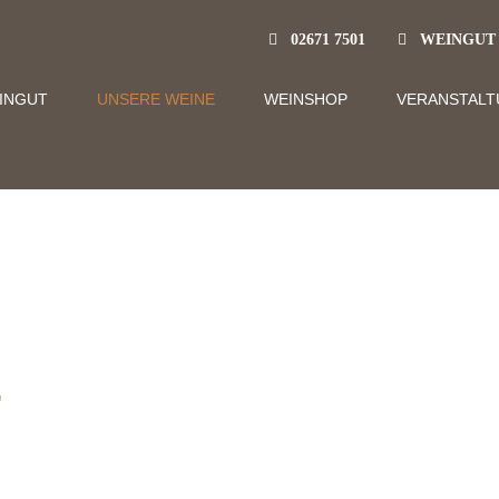
02671 7501
WEINGUT TH
INGUT
UNSERE WEINE
WEINSHOP
VERANSTAL